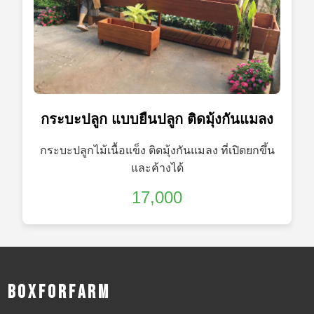
กระบะปลูก แบบยืนปลูก ติดมุ้งกันแมลง
กระบะปลูกไม้เนื้อแข็ง ติดมุ้งกันแมลง ที่เปิดยกขึ้น
และค้างได้
17,000
B o x f o r f a r m